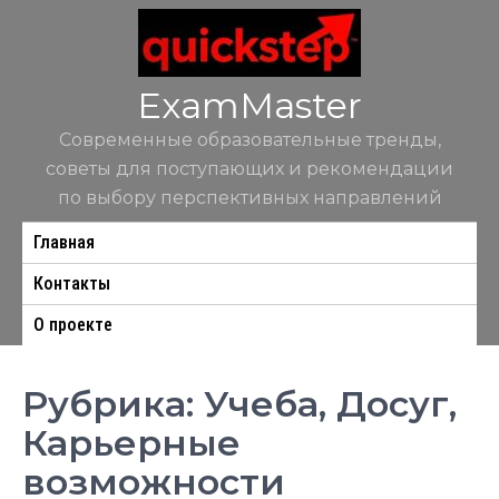
Перейти
к
содержимому
ExamMaster
Современные образовательные тренды,
советы для поступающих и рекомендации
по выбору перспективных направлений
Главная
Контакты
О проекте
Рубрика:
Учеба, Досуг,
Карьерные
возможности