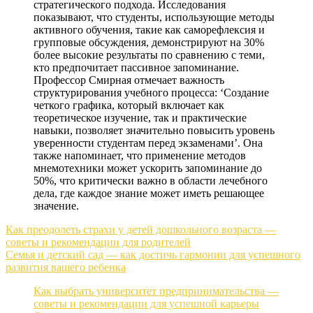
стратегического подхода. Исследования
показывают, что студенты, использующие методы
активного обучения, такие как саморефлексия и
групповые обсуждения, демонстрируют на 30%
более высокие результаты по сравнению с теми,
кто предпочитает пассивное запоминание.
Профессор Смирная отмечает важность
структурирования учебного процесса: ‘Создание
четкого графика, который включает как
теоретическое изучение, так и практические
навыки, позволяет значительно повысить уровень
уверенности студентам перед экзаменами’. Она
также напоминает, что применение методов
мнемотехники может ускорить запоминание до
50%, что критически важно в области лечебного
дела, где каждое знание может иметь решающее
значение.
Навигация
Как преодолеть страхи у детей дошкольного возраста —
советы и рекомендации для родителей
по
Семья и детский сад — как достичь гармонии для успешного
записям
развития вашего ребенка
Как выбрать университет предпринимательства —
советы и рекомендации для успешной карьеры