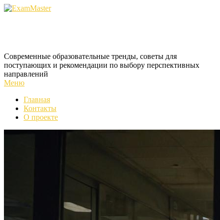
Перейти
к
содержимому
ExamMaster
Современные образовательные тренды, советы для
поступающих и рекомендации по выбору перспективных
направлений
Меню
Главная
Контакты
О проекте